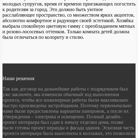
молодых супругов, время от времени приезжающих погостить
к родителям за город. Это должно быть уютное
расслабляющее пространство, со множеством ярких акцентов,
абсолютно комфортное и радующее своей эстетикой. Хозяйка
выбрала спокойную цветовую гамму с преобладанием мятных
и розово-лососевых оттенков. Только комната детей должна
была отличаться по колориту и стилю.
Наши решения
Так как договор на дальнейшие работы с подрядчиком был
уже заключён, мы изменили обычный ход выполнения
проекта, чтобы все инженерные работы были максимально
быстро произведены застройщиком. Поэтому первоначально
нами были предоставлены варианты панировок, а после их
утверждения – электрика и освещение. Полный дизайн-
проект интерьера был сдан к началу отделки дома, позже
были готовы проект веранды и фасада здания. Эскизная часть
проекта интерьера была выполнена в коллажах, это позволило